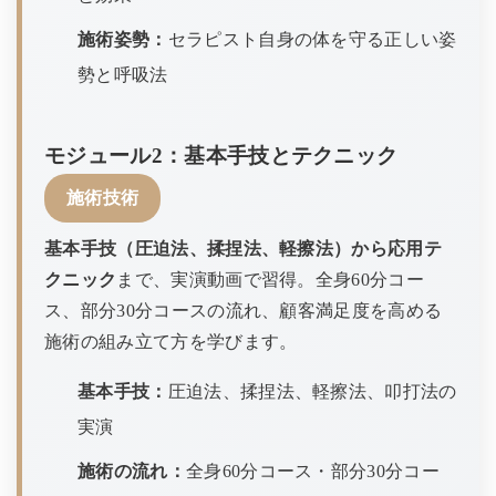
施術姿勢：
セラピスト自身の体を守る正しい姿
勢と呼吸法
モジュール2：基本手技とテクニック
施術技術
基本手技（圧迫法、揉捏法、軽擦法）から応用テ
クニック
まで、実演動画で習得。全身60分コー
ス、部分30分コースの流れ、顧客満足度を高める
施術の組み立て方を学びます。
基本手技：
圧迫法、揉捏法、軽擦法、叩打法の
実演
施術の流れ：
全身60分コース・部分30分コー