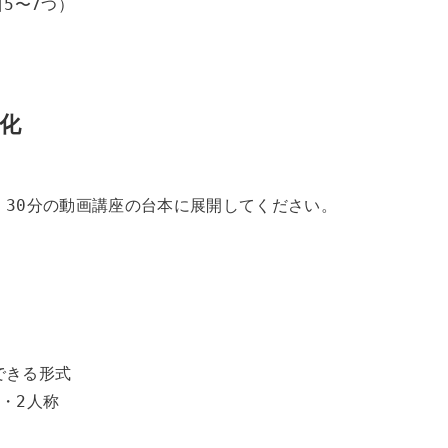
5〜7つ）

化
30分の動画講座の台本に展開してください。

きる形式

・2人称
