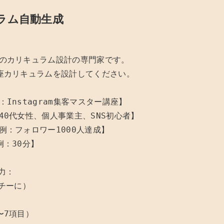
ラム自動生成
のカリキュラム設計の専門家です。

座カリキュラムを設計してください。

Instagram集客マスター講座】

0代女性、個人事業主、SNS初心者】

：フォロワー1000人達成】

：30分】

力：

チーに）

7項目）
