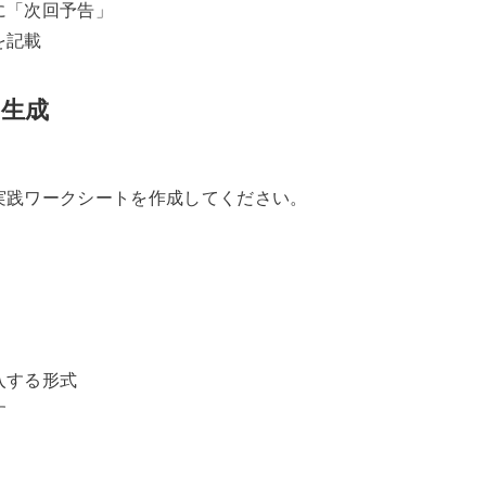
「次回予告」

を記載
生成
践ワークシートを作成してください。

する形式


